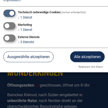
Impressum
.
Technisch notwendige Cookies
(immer erforderlich)
↓
1
Dienst
Marketing
↓
1
Dienst
Externe Dienste
↓
3
Dienste
Ausgewählte akzeptieren
Alle akzeptieren
FRAUENBERGKIRCHE
Realisiert mit Klaro!
MUNDERKINGEN
Öffnungszeiten
:
geschlossen, öffnet um 8 Uhr
Barockes Kleinod, nach Süden eingebettet in
unberührte Natur
, nach Norden direkt an der
oberschwäbischen Barockstraße gelegen.