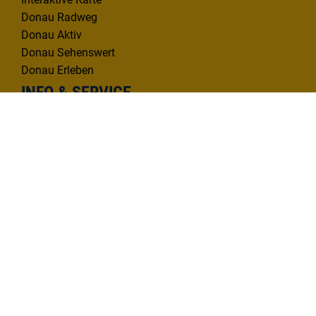
Donau Radweg
Donau Aktiv
Donau Sehenswert
Donau Erleben
INFO & SERVICE
Infomaterial
Kontakt
Mängelmelder
KONTAKT
Deutsche Donau Tourismus e.V.
Hafenbad 33 | 89073 Ulm
Tel. 0731 1612814
info@deutsche-donau.de