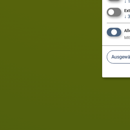
↓
Ex
↓
All
Mit
Ausgewäh