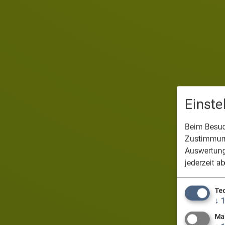
Einst
Beim Besuch
Zustimmung
Auswertung
jederzeit a
Te
↓
Ma