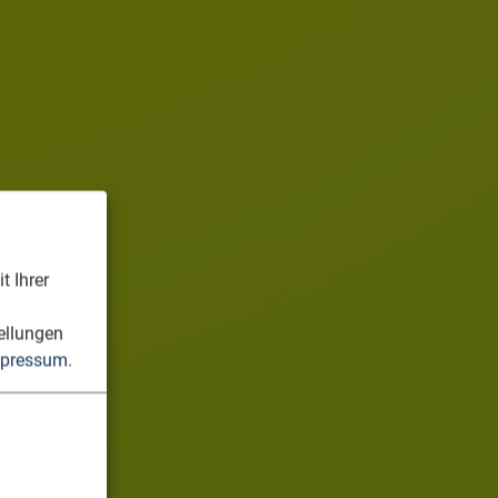
t Ihrer
n
ellungen
pressum
.