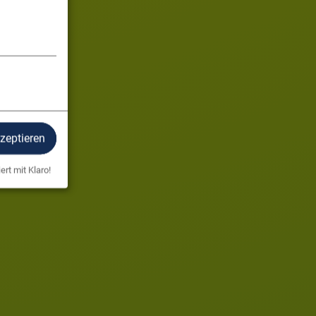
kzeptieren
ert mit Klaro!