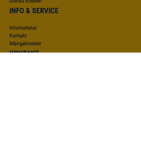
Donau Erleben
INFO & SERVICE
Infomaterial
Kontakt
Mängelmelder
KONTAKT
Deutsche Donau Tourismus e.V.
Hafenbad 33 | 89073 Ulm
Tel. 0731 1612814
info@deutsche-donau.de