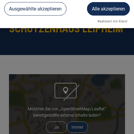
Ausgewählte akzeptieren
Alle akzeptieren
E-BIKE TANKSTELLE
Realisiert mit Klaro!
SCHÜTZENHAUS LEIPHEIM
Möchten Sie von „OpenStreetMap/Leaflet“
bereitgestellte externe Inhalte laden?
Ja
Immer