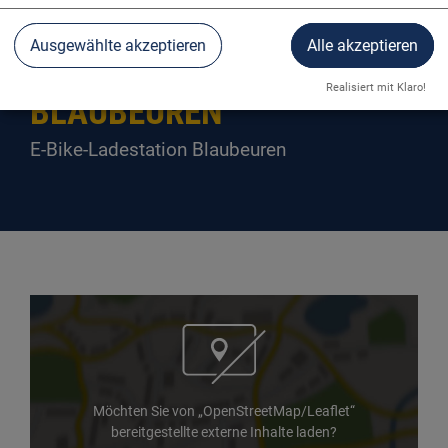
Ausgewählte akzeptieren
Alle akzeptieren
E-BIKE-LADESTATION
Realisiert mit Klaro!
BLAUBEUREN
E-Bike-Ladestation Blaubeuren
Möchten Sie von „OpenStreetMap/Leaflet“
bereitgestellte externe Inhalte laden?