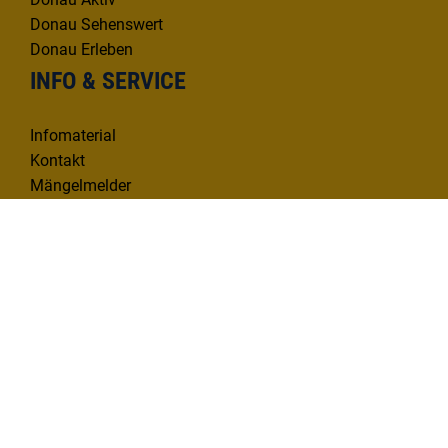
Donau Sehenswert
Donau Erleben
INFO & SERVICE
Infomaterial
Kontakt
Mängelmelder
KONTAKT
Deutsche Donau Tourismus e.V.
Hafenbad 33 | 89073 Ulm
Tel. 0731 1612814
info@deutsche-donau.de