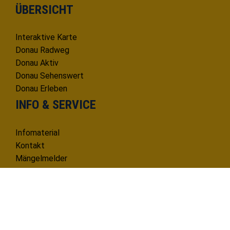
ÜBERSICHT
Interaktive Karte
Donau Radweg
Donau Aktiv
Donau Sehenswert
Donau Erleben
INFO & SERVICE
Infomaterial
Kontakt
Mängelmelder
KONTAKT
Deutsche Donau Tourismus e.V.
Hafenbad 33 | 89073 Ulm
Tel. 0731 1612814