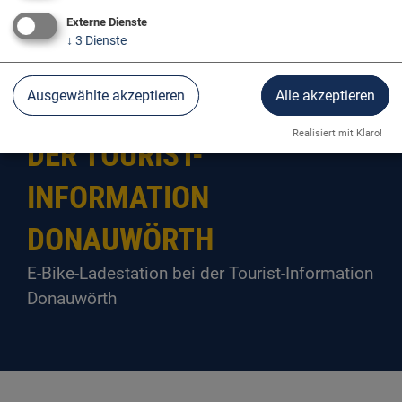
Externe Dienste
↓
3
Dienste
Ausgewählte akzeptieren
Alle akzeptieren
E-BIKE-LADESTATION BEI
Realisiert mit Klaro!
DER TOURIST-
INFORMATION
DONAUWÖRTH
E-Bike-Ladestation bei der Tourist-Information
Donauwörth