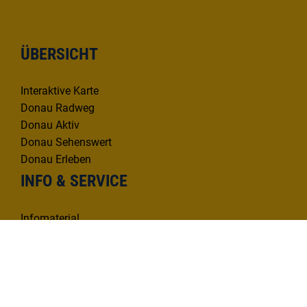
ÜBERSICHT
Interaktive Karte
Donau Radweg
Donau Aktiv
Donau Sehenswert
Donau Erleben
INFO & SERVICE
Infomaterial
Kontakt
Mängelmelder
KONTAKT