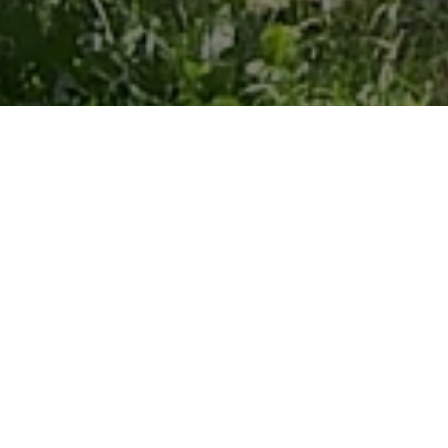
Info & Service
Camping
DONAUCAMPING 
anzeigen
Öffnungszeiten
:
Der Donau-Campingplatz liegt direkt an