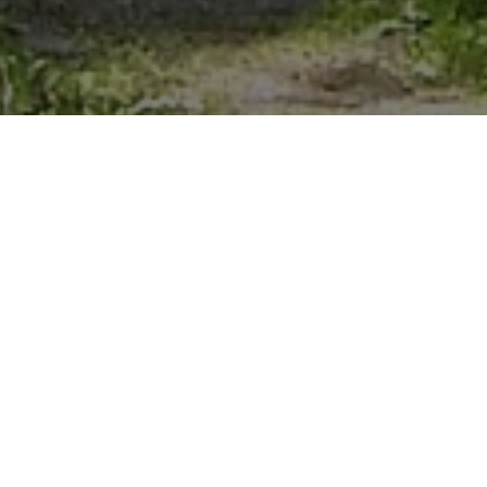
EICHWALDSTUBEN
 der Donau und besteht aus einem herrlichen W