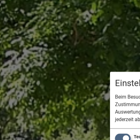
Einst
Beim Besuch
Zustimmung
Auswertung
jederzeit a
Te