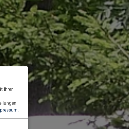
t Ihrer
n
ellungen
pressum
.