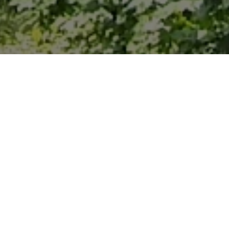
iesengelände mit altem Baumbestand.