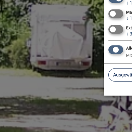
↓
Ma
↓
Ex
↓
All
Mit
Ausgewäh