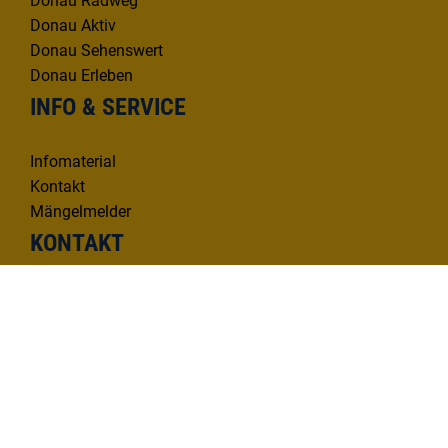
Donau Radweg
Donau Aktiv
Donau Sehenswert
Donau Erleben
INFO & SERVICE
Infomaterial
Kontakt
Mängelmelder
KONTAKT
Deutsche Donau Tourismus e.V.
Hafenbad 33 | 89073 Ulm
Tel. 0731 1612814
info@deutsche-donau.de
Bildquellenverzeichnis