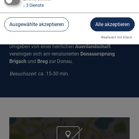
↓
3
Dienste
Ausgewählte akzeptieren
Alle akzeptieren
DER DONAUURSPRUNG
Realisiert mit Klaro!
Umgeben von einer herrlichen
Auenlandschaft
vereinigen sich am renaturierten
Donauursprung
Brigach
und
Breg
zur Donau.
Besuchszeit
: ca. 15-30 min.