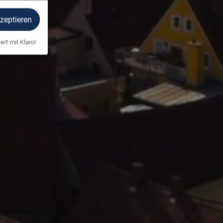
kzeptieren
ert mit Klaro!