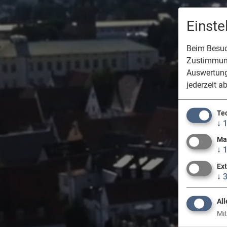
Einst
Beim Besuch
Zustimmung
Auswertung
jederzeit a
Te
↓
Ma
↓
Ex
↓
All
Mit