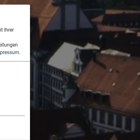
t Ihrer
n
ellungen
pressum
.