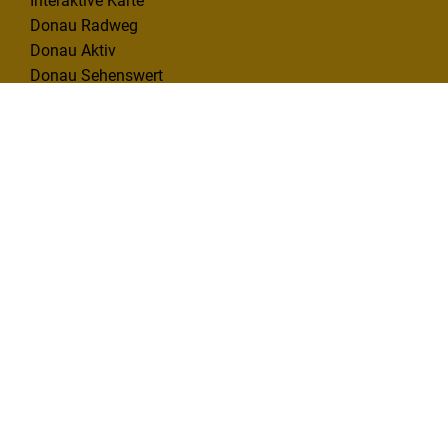
Interaktive Karte
Donau Radweg
Donau Aktiv
Donau Sehenswert
Donau Erleben
INFO & SERVICE
Infomaterial
Kontakt
Mängelmelder
KONTAKT
Deutsche Donau Tourismus e.V.
Hafenbad 33 | 89073 Ulm
Tel. 0731 1612814
info@deutsche-donau.de