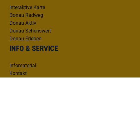
Interaktive Karte
Donau Radweg
Donau Aktiv
Donau Sehenswert
Donau Erleben
INFO & SERVICE
Infomaterial
Kontakt
Mängelmelder
KONTAKT
Deutsche Donau Tourismus e.V.
Hafenbad 33 | 89073 Ulm
Tel. 0731 1612814
info@deutsche-donau.de