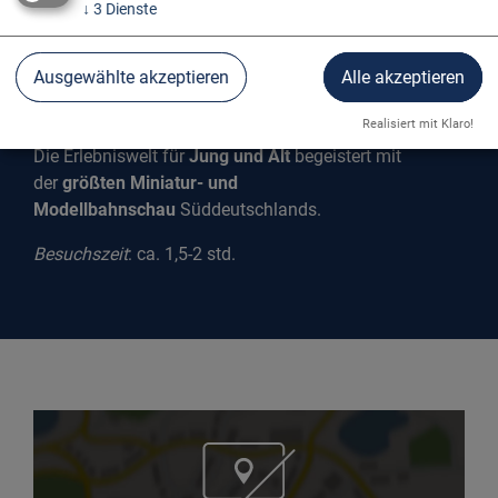
↓
3
Dienste
Ausgewählte akzeptieren
Alle akzeptieren
BLUE BRIX STRAUBING
Realisiert mit Klaro!
Die Erlebniswelt für
Jung und Alt
begeistert mit
der
größten Miniatur- und
Modellbahnschau
Süddeutschlands.
Besuchszeit
: ca. 1,5-2 std.