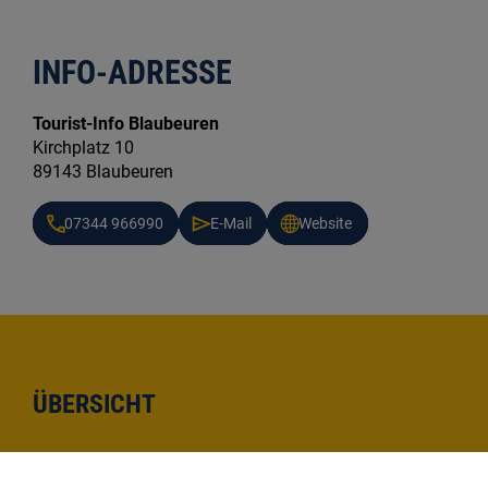
INFO-ADRESSE
Tourist-Info Blaubeuren
Kirchplatz 10
89143 Blaubeuren
07344 966990
E-Mail
Website
ÜBERSICHT
Interaktive Karte