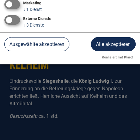
Marketing
↓
1
Dienst
Externe Dienste
↓
3
Dienste
Ausgewählte akzeptieren
Alle akzeptieren
BEFREIUNGSHALLE
Realisiert mit Klaro!
KELHEIM
Eindrucksvolle
Siegeshalle
, die
König Ludwig I
.
zur
Erinnerung an die Befreiungskriege gegen Napoleon
errichten ließ. Herrliche Aussicht auf Kelheim und das
Altmühltal.
Besuchszeit:
ca. 1 std.