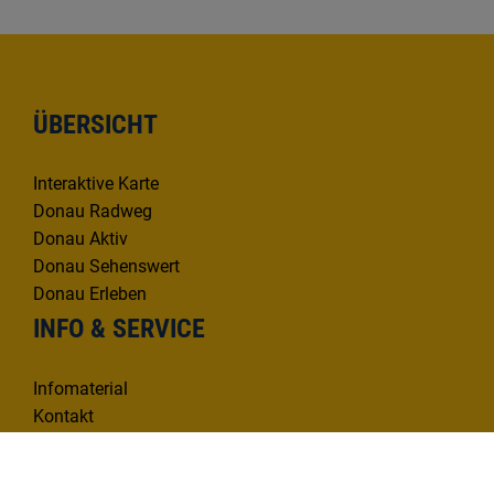
ÜBERSICHT
Interaktive Karte
Donau Radweg
Donau Aktiv
Donau Sehenswert
Donau Erleben
INFO & SERVICE
Infomaterial
Kontakt
Mängelmelder
KONTAKT