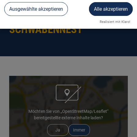
Ausgewählte akzeptieren
Alle akzeptieren
APART HOTEL-DILLINGER
Realisiert mit Klaro!
SCHWABENNEST
Möchten Sie von „OpenStreetMap/Leaflet“
bereitgestellte externe Inhalte laden?
Ja
Immer