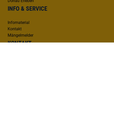
Donau Erleben
INFO & SERVICE
Infomaterial
Kontakt
Mängelmelder
KONTAKT
Deutsche Donau Tourismus e.V.
Hafenbad 33 | 89073 Ulm
Tel. 0731 1612814
info@deutsche-donau.de