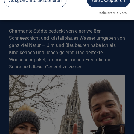
Ausgewählte akzeptieren
Alle akzeptieren
DAS VERSTECK
Realisiert mit Klaro!
Ulm & Blaubeuren
Charmante Städte bedeckt von einer weißen
Schneeschicht und kristallblaues Wasser umgeben von
ganz viel Natur – Ulm und Blaubeuren habe ich als
Kind kennen und lieben gelernt. Das perfekte
Wochenendpaket, um meiner neuen Freundin die
Schönheit dieser Gegend zu zeigen.