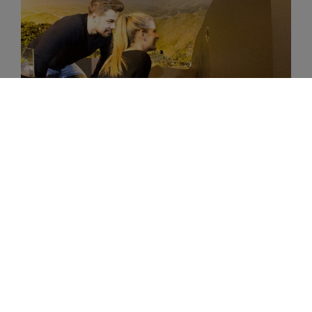
Der Blautopf
Das Beste kommt bekanntlich zum Schluss. Endlich
sind wir an meinem persönlichen Highlight angelangt:
Dem Blautopf mit seinem tiefblau funkelndem Wasser.
Und ich lag definitiv nicht falsch mit meiner Annahme.
An dem Ort, an dem die schöne Lau ihr Lachen
wiedergefunden hat, habe auch ich das schönste