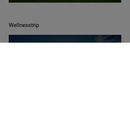
Wellnesstrip
Möchten Sie von „YouTube“ bereitgestellte externe
Inhalte laden?
Ja
Immer