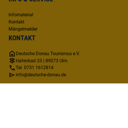
Infomaterial
Kontakt
Mängelmelder
KONTAKT
Deutsche Donau Tourismus e.V.
Hafenbad 33 | 89073 Ulm
Tel. 0731 1612814
info@deutsche-donau.de