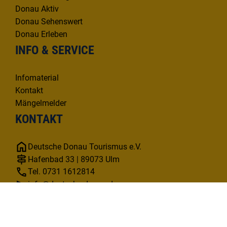
Donau Aktiv
Donau Sehenswert
Donau Erleben
INFO & SERVICE
Infomaterial
Kontakt
Mängelmelder
KONTAKT
Deutsche Donau Tourismus e.V.
Hafenbad 33 | 89073 Ulm
Tel. 0731 1612814
info@deutsche-donau.de