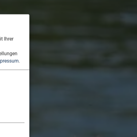
t Ihrer
n
ellungen
pressum
.