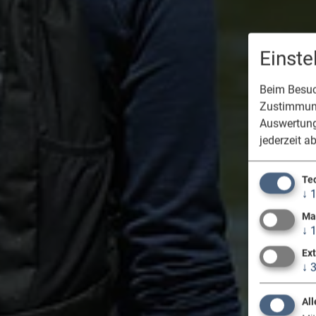
Einst
Beim Besuch
Zustimmung
Auswertung
jederzeit a
Te
↓
Ma
↓
Ex
↓
All